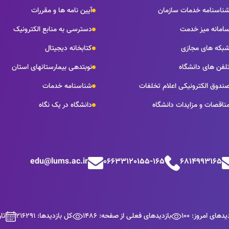
ناسنامه خدمات سازمان
آیین نامه ها و مقررات
امانه میز خدمت
دسترسی به منابع الکترونیک
بکه های مجازی
کتابخانه دیجیتال
لفن های دانشگاه
نوبتدهی بیمارستانهای استان
ندوق الکترونیکی اعلام تخلفات
شناسنامه خدمات
ناقصات و مزایدات دانشگاه
دانشگاه در یک نگاه
edu@lums.ac.ir
06633120155-165
6814993165
یدهای امروز: 100
بازدیدهای فعلی از صفحه: 1486
کل بازدیدها: 216291
تاری