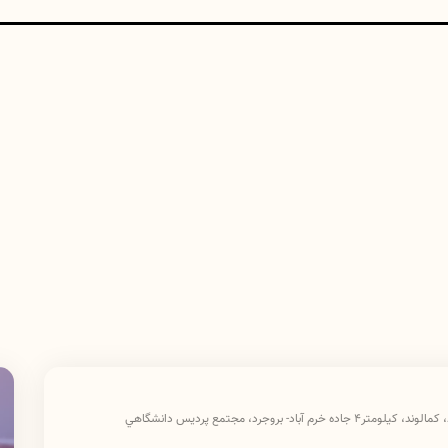
معاونت آموزشی دانشگاه علوم پزشکی لرستان واقع در خرم آباد، كمالوند، كيلومتر٤ جاده خرم آباد- بروجرد، مجتمع پرديس دانشگاهي