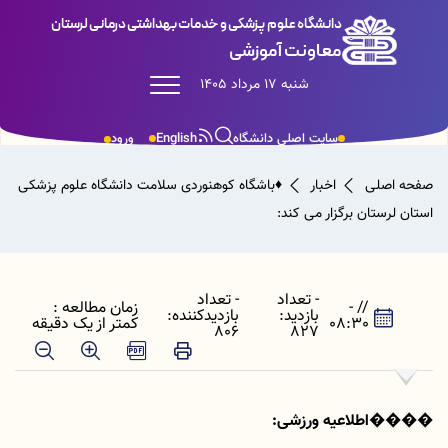
دانشگاه علوم پزشکی و خدمات بهداشتی درمانی لرستان
معاونت آموزشی
شنبه 17 مرداد 1405
سایت اصلی دانشگاه
English
ورود
صفحه اصلی
اخبار
♦️باشگاه کوهنوردی سلامت دانشگاه علوم پزشکی
استان لرستان برگزار می کند:
- تعداد
- تعداد
// -
زمان مطالعه :
بازدید:
بازدیدکننده:
08:30
کمتر از یک دقیقه
806
827
����اطلاعیه ورزشی: